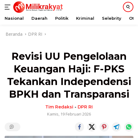
Nasional
Daerah
Politik
Kriminal
Selebrity
Oto
Langsung
Beranda
DPR RI
ke
konten
Revisi UU Pengelolaan
Keuangan Haji: F-PKS
Tekankan Independensi
BPKH dan Transparansi
Tim Redaksi
-
DPR RI
Kamis, 19 Februari 2026