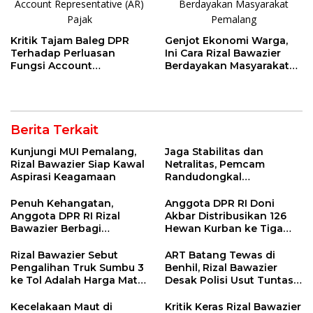
Kritik Tajam Baleg DPR
Genjot Ekonomi Warga,
Terhadap Perluasan
Ini Cara Rizal Bawazier
Fungsi Account
Berdayakan Masyarakat
Representative (AR) Pajak
Pemalang
Berita Terkait
Kunjungi MUI Pemalang,
Jaga Stabilitas dan
Rizal Bawazier Siap Kawal
Netralitas, Pemcam
Aspirasi Keagamaan
Randudongkal
Matangkan Tahapan
Pilkades 2026
Penuh Kehangatan,
Anggota DPR RI Doni
Anggota DPR RI Rizal
Akbar Distribusikan 126
Bawazier Berbagi
Hewan Kurban ke Tiga
Keceriaan dengan Siswa
Wilayah
SD di Pekalongan
Rizal Bawazier Sebut
ART Batang Tewas di
Pengalihan Truk Sumbu 3
Benhil, Rizal Bawazier
ke Tol Adalah Harga Mati
Desak Polisi Usut Tuntas
untuk Keselamatan Warga
Tekanan di Lingkungan
Kerja
Kecelakaan Maut di
Kritik Keras Rizal Bawazier