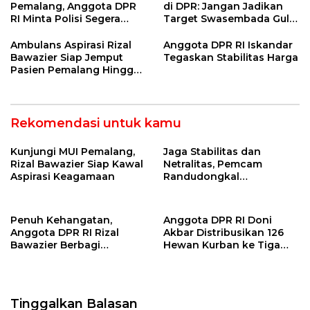
Pemalang, Anggota DPR
di DPR: Jangan Jadikan
RI Minta Polisi Segera
Target Swasembada Gula
Berlakukan Jam
Sekadar Seremonial
Operasional Truk
Ambulans Aspirasi Rizal
Anggota DPR RI Iskandar
Bawazier Siap Jemput
Tegaskan Stabilitas Harga
Pasien Pemalang Hingga
Semarang
Rekomendasi untuk kamu
Kunjungi MUI Pemalang,
Jaga Stabilitas dan
Rizal Bawazier Siap Kawal
Netralitas, Pemcam
Aspirasi Keagamaan
Randudongkal
Matangkan Tahapan
Pilkades 2026
Penuh Kehangatan,
Anggota DPR RI Doni
Anggota DPR RI Rizal
Akbar Distribusikan 126
Bawazier Berbagi
Hewan Kurban ke Tiga
Keceriaan dengan Siswa
Wilayah
SD di Pekalongan
Tinggalkan Balasan