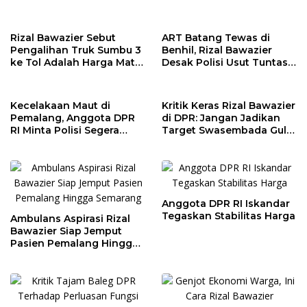
Keceriaan dengan Siswa
Wilayah
SD di Pekalongan
Rizal Bawazier Sebut
ART Batang Tewas di
Pengalihan Truk Sumbu 3
Benhil, Rizal Bawazier
ke Tol Adalah Harga Mati
Desak Polisi Usut Tuntas
untuk Keselamatan Warga
Tekanan di Lingkungan
Kerja
Kecelakaan Maut di
Kritik Keras Rizal Bawazier
Pemalang, Anggota DPR
di DPR: Jangan Jadikan
RI Minta Polisi Segera
Target Swasembada Gula
Berlakukan Jam
Sekadar Seremonial
Operasional Truk
Anggota DPR RI Iskandar
Tegaskan Stabilitas Harga
Ambulans Aspirasi Rizal
Bawazier Siap Jemput
Pasien Pemalang Hingga
Semarang