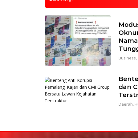
Modus
Oknum
Nama 
Tungg
Business
,
Bente
dan C
Terst
Daerah
,
H