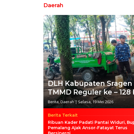
Daerah
DLH Kabupaten Sragen 
TMMD Reguler ke – 128
Berita
,
Daerah
|
Selasa, 19 Mei 2026
Berita Terkait
Ribuan Kader Padati Pantai Widuri, Bu
Pemalang Ajak Ansor-Fatayat Terus
Bersinergi