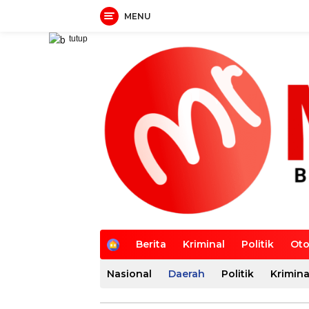
MENU
Langsung
tutup
ke
konten
H
Berita
Kriminal
Politik
Oto
o
m
Nasional
Daerah
Politik
Krimina
e