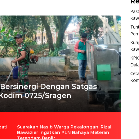
Re
Past
Kaw
Tun
Pem
Kunj
Kaw
KPK
Dal
Ceta
Kom
Bersinergi Dengan Satgas
 Kodim 0725/Sragen
pati
Suarakan Nasib Warga Pekalongan, Rizal
Bawazier Ingatkan PLN Bahaya Meteran
Terendam Banjir