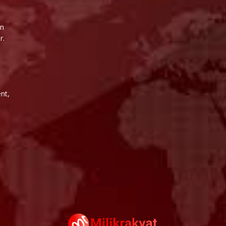
un
r.
i
nt,