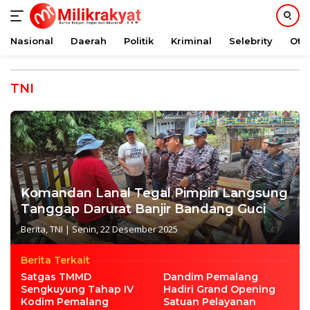
Nasional
Daerah
Politik
Kriminal
Selebrity
Oto
Langsung
ke
TNI
konten
Komandan Lanal Tegal Pimpin Langsung
Tanggap Darurat Banjir Bandang Guci
Berita
,
TNI
|
Senin, 22 Desember 2025
Berita Terkait
Satgas TMMD
Dandim Pemalang
Sengkuyung Tahap IV
Hadiri Grand Opening
Kodim Pemalang
Satuan Pelayanan