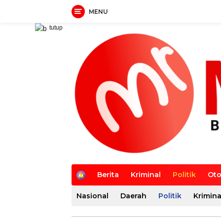
MENU
Langsung
tutup
ke
konten
H
Berita
Kriminal
Politik
Oto
o
m
Nasional
Daerah
Politik
Krimina
e