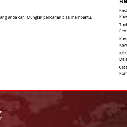
Re
Past
Kaw
ang anda cari. Mungkin pencarian bisa membantu.
Tun
Pem
Kunj
Kaw
KPK
Dal
Ceta
Kom
un
r.