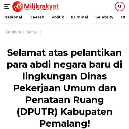
Nasional
Daerah
Politik
Kriminal
Selebrity
Oto
Langsung
Beranda
Berita
ke
konten
Selamat atas pelantikan
para abdi negara baru di
lingkungan Dinas
Pekerjaan Umum dan
Penataan Ruang
(DPUTR) Kabupaten
Pemalang!