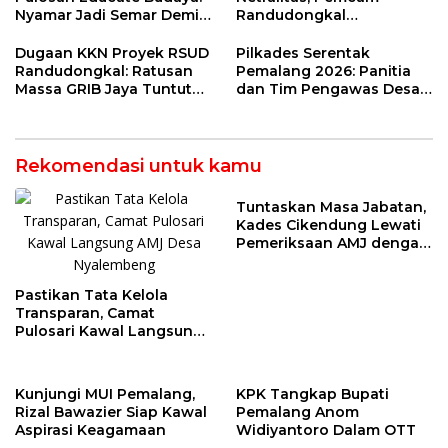
Nyamar Jadi Semar Demi
Randudongkal
Kebahagiaan Anak Desa
Matangkan Tahapan
Pilkades 2026
Dugaan KKN Proyek RSUD
Pilkades Serentak
Randudongkal: Ratusan
Pemalang 2026: Panitia
Massa GRIB Jaya Tuntut
dan Tim Pengawas Desa
Pemkab Buka-Bukaan
Kendaldoyong Resmi
Dilantik
Rekomendasi untuk kamu
Tuntaskan Masa Jabatan,
Kades Cikendung Lewati
Pemeriksaan AMJ dengan
Lancar
Pastikan Tata Kelola
Transparan, Camat
Pulosari Kawal Langsung
AMJ Desa Nyalembeng
Kunjungi MUI Pemalang,
KPK Tangkap Bupati
Rizal Bawazier Siap Kawal
Pemalang Anom
Aspirasi Keagamaan
Widiyantoro Dalam OTT