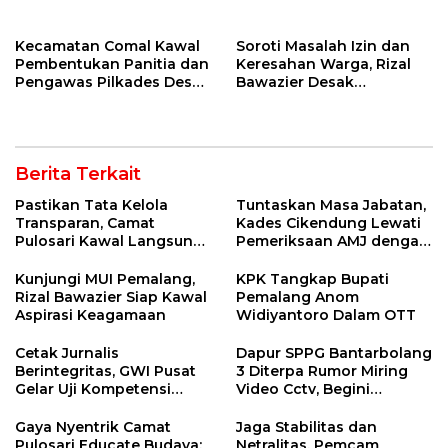
Pemkab Buka-Bukaan
Kecamatan Comal Kawal
Soroti Masalah Izin dan
Pembentukan Panitia dan
Keresahan Warga, Rizal
Pengawas Pilkades Desa
Bawazier Desak
Lowa 2026
Penutupan Outlet HWG
Berita Terkait
Pastikan Tata Kelola
Tuntaskan Masa Jabatan,
Transparan, Camat
Kades Cikendung Lewati
Pulosari Kawal Langsung
Pemeriksaan AMJ dengan
AMJ Desa Nyalembeng
Lancar
Kunjungi MUI Pemalang,
KPK Tangkap Bupati
Rizal Bawazier Siap Kawal
Pemalang Anom
Aspirasi Keagamaan
Widiyantoro Dalam OTT
Cetak Jurnalis
Dapur SPPG Bantarbolang
Berintegritas, GWI Pusat
3 Diterpa Rumor Miring
Gelar Uji Kompetensi
Video Cctv, Begini
Wartawan di Tegal
Faktanya!
Gaya Nyentrik Camat
Jaga Stabilitas dan
Pulosari Educate Budaya:
Netralitas, Pemcam