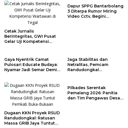
Dapur SPPG Bantarbolang
3 Diterpa Rumor Miring
Video Cctv, Begini
Faktanya!
Cetak Jurnalis
Berintegritas, GWI Pusat
Gelar Uji Kompetensi
Wartawan di Tegal
Gaya Nyentrik Camat
Jaga Stabilitas dan
Pulosari Educate Budaya:
Netralitas, Pemcam
Nyamar Jadi Semar Demi
Randudongkal
Kebahagiaan Anak Desa
Matangkan Tahapan
Pilkades 2026
Pilkades Serentak
Pemalang 2026: Panitia
dan Tim Pengawas Desa
Kendaldoyong Resmi
Dilantik
Dugaan KKN Proyek RSUD
Randudongkal: Ratusan
Massa GRIB Jaya Tuntut