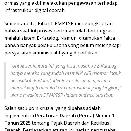
ormas yang aktif melakukan pengawasan terhadap
infrastruktur digital daerah.
Sementara itu, Pihak DPMPTSP mengungkapkan
bahwa saat ini proses perizinan telah terintegrasi
melalui sistem E-Katalog. Namun, ditemukan fakta
bahwa banyak pelaku usaha yang belum melengkapi
persyaratan administratif yang diperlukan.
“Untuk sementara ini, yang bisa masuk ke E-Katalog
hanya mereka yang sudah memiliki NIB (Nomor Induk
Berusaha). Padahal, idealnya seluruh pengusaha
internet wajib memiliki izin operasional yang lengkap,”
ujar perwakilan DPMPTSP dalam audensi tersebut.
Salah satu poin krusial yang dibahas adalah
implementasi
Peraturan Daerah (Perda) Nomor 1
Tahun 2025
tentang Pajak Daerah dan Retribusi
Daerah. Berdasarkan aturan ini, setiap pengusaha