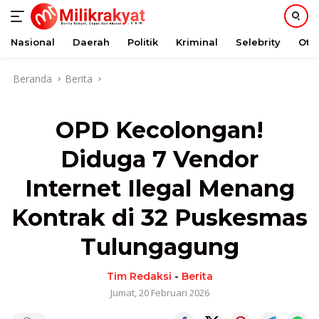
Nasional
Daerah
Politik
Kriminal
Selebrity
Oto
Langsung
Beranda
Berita
ke
konten
OPD Kecolongan!
Diduga 7 Vendor
Internet Ilegal Menang
Kontrak di 32 Puskesmas
Tulungagung
Tim Redaksi
-
Berita
Jumat, 20 Februari 2026