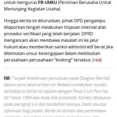
untuk mengurus
PB-UMKU
(Perizinan Berusaha Untuk
Menunjang Kegiatan Usaha).
Hingga berita ini diturunkan, pihak OPD pengampu
dilaporkan tengah melakukan tinjauan internal atas
prosedur verifikasi yang telah berjalan. DPRD
mengancam akan membawa masalah ini ke jalur
hukum atau memberikan sanksi administratif berat jika
ditemukan unsur kesengajaan dalam meloloskan
perusahaan-perusahaan “bodong” tersebut. (
red
)
NB:
Terjadi kekeliruan penulisan pada [Bagian Berita]
dalam versi awal artikel ini.
Redaksi melakukan koreksi
terhadap isi berita ini sejalan dengan Pasal 5 UU Pers No.
40 Tahun 1999 dan Kode Etik Jurnalistik. Koreksi dilakukan
pada paragraf 5-6 dan tambahan lainnya. Demi akurasi
informasi bagi publik.
Berita ini direvisi atas permintaan