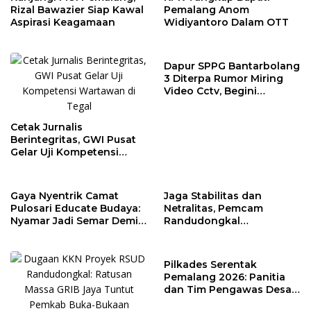
Rizal Bawazier Siap Kawal
Pemalang Anom
Aspirasi Keagamaan
Widiyantoro Dalam OTT
Dapur SPPG Bantarbolang
3 Diterpa Rumor Miring
Video Cctv, Begini
Faktanya!
Cetak Jurnalis
Berintegritas, GWI Pusat
Gelar Uji Kompetensi
Wartawan di Tegal
Gaya Nyentrik Camat
Jaga Stabilitas dan
Pulosari Educate Budaya:
Netralitas, Pemcam
Nyamar Jadi Semar Demi
Randudongkal
Kebahagiaan Anak Desa
Matangkan Tahapan
Pilkades 2026
Pilkades Serentak
Pemalang 2026: Panitia
dan Tim Pengawas Desa
Kendaldoyong Resmi