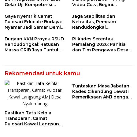
Gelar Uji Kompetensi
Video Cctv, Begini
Wartawan di Tegal
Faktanya!
Gaya Nyentrik Camat
Jaga Stabilitas dan
Pulosari Educate Budaya:
Netralitas, Pemcam
Nyamar Jadi Semar Demi
Randudongkal
Kebahagiaan Anak Desa
Matangkan Tahapan
Pilkades 2026
Dugaan KKN Proyek RSUD
Pilkades Serentak
Randudongkal: Ratusan
Pemalang 2026: Panitia
Massa GRIB Jaya Tuntut
dan Tim Pengawas Desa
Pemkab Buka-Bukaan
Kendaldoyong Resmi
Dilantik
Rekomendasi untuk kamu
Tuntaskan Masa Jabatan,
Kades Cikendung Lewati
Pemeriksaan AMJ dengan
Lancar
Pastikan Tata Kelola
Transparan, Camat
Pulosari Kawal Langsung
AMJ Desa Nyalembeng