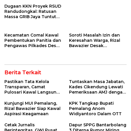
Dilantik
Dugaan KKN Proyek RSUD
Randudongkal: Ratusan
Massa GRIB Jaya Tuntut
Pemkab Buka-Bukaan
Kecamatan Comal Kawal
Soroti Masalah Izin dan
Pembentukan Panitia dan
Keresahan Warga, Rizal
Pengawas Pilkades Desa
Bawazier Desak
Lowa 2026
Penutupan Outlet HWG
Berita Terkait
Pastikan Tata Kelola
Tuntaskan Masa Jabatan,
Transparan, Camat
Kades Cikendung Lewati
Pulosari Kawal Langsung
Pemeriksaan AMJ dengan
AMJ Desa Nyalembeng
Lancar
Kunjungi MUI Pemalang,
KPK Tangkap Bupati
Rizal Bawazier Siap Kawal
Pemalang Anom
Aspirasi Keagamaan
Widiyantoro Dalam OTT
Cetak Jurnalis
Dapur SPPG Bantarbolang
Berintegritas, GWI Pusat
3 Diterpa Rumor Miring