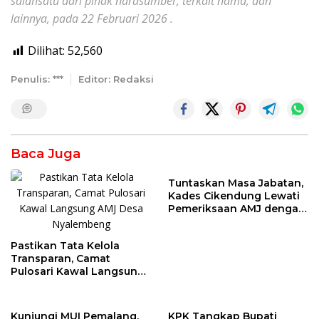
salahsatu dari pihak narasumber, terkait nama, dan
lainnya, pada 22 Februari 2026 .
Dilihat:
52,560
Penulis: ***
Editor: Redaksi
Baca Juga
Tuntaskan Masa Jabatan,
Kades Cikendung Lewati
Pemeriksaan AMJ dengan
Lancar
Pastikan Tata Kelola
Transparan, Camat
Pulosari Kawal Langsung
AMJ Desa Nyalembeng
Kunjungi MUI Pemalang,
KPK Tangkap Bupati