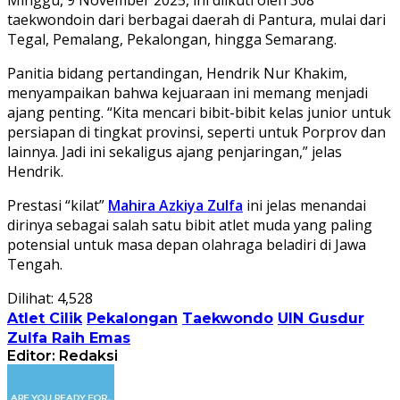
Minggu, 9 November 2025, ini diikuti oleh 308
taekwondoin dari berbagai daerah di Pantura, mulai dari
Tegal, Pemalang, Pekalongan, hingga Semarang.
Panitia bidang pertandingan, Hendrik Nur Khakim,
menyampaikan bahwa kejuaraan ini memang menjadi
ajang penting. “Kita mencari bibit-bibit kelas junior untuk
persiapan di tingkat provinsi, seperti untuk Porprov dan
lainnya. Jadi ini sekaligus ajang penjaringan,” jelas
Hendrik.
Prestasi “kilat”
Mahira Azkiya Zulfa
ini jelas menandai
dirinya sebagai salah satu bibit atlet muda yang paling
potensial untuk masa depan olahraga beladiri di Jawa
Tengah.
Dilihat:
4,528
Atlet Cilik
Pekalongan
Taekwondo
UIN Gusdur
Zulfa Raih Emas
Editor: Redaksi