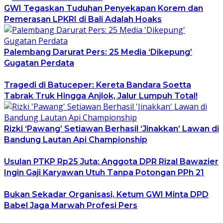
GWI Tegaskan Tuduhan Penyekapan Korem dan
Pemerasan LPKRI di Bali Adalah Hoaks
Palembang Darurat Pers: 25 Media ‘Dikepung’
Gugatan Perdata
Tragedi di Batuceper: Kereta Bandara Soetta
Tabrak Truk Hingga Anjlok, Jalur Lumpuh Total!
Rizki ‘Pawang’ Setiawan Berhasil ‘Jinakkan’ Lawan di
Bandung Lautan Api Championship
Usulan PTKP Rp25 Juta: Anggota DPR Rizal Bawazier
Ingin Gaji Karyawan Utuh Tanpa Potongan PPh 21
Bukan Sekadar Organisasi, Ketum GWI Minta DPD
Babel Jaga Marwah Profesi Pers