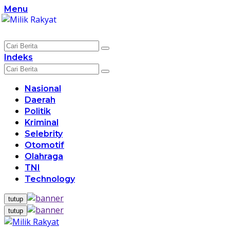
Langsung
Menu
ke
konten
Indeks
Nasional
Daerah
Politik
Kriminal
Selebrity
Otomotif
Olahraga
TNI
Technology
tutup
tutup