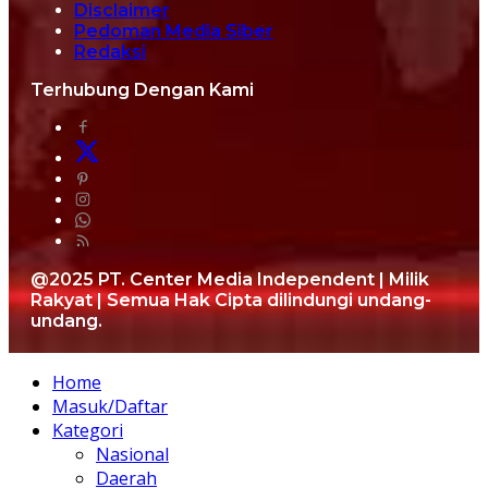
Disclaimer
Pedoman Media Siber
Redaksi
Terhubung Dengan Kami
@2025 PT. Center Media Independent | Milik
Rakyat | Semua Hak Cipta dilindungi undang-
undang.
Home
Masuk/Daftar
Kategori
Nasional
Daerah