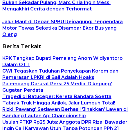
Bukan Sekadar Pulang, Marc Ciria Ingin Messi
Mengakhiri Cerita dengan Terhormat
Jalur Maut di Depan SPBU Rejoagung: Pengendara
Motor Tewas Seketika Disambar Ekor Bus yang
Oleng
Berita Terkait
KPK Tangkap Bupati Pemalang Anom Widiyantoro
Dalam OTT
GWI Tegaskan Tuduhan Penyekapan Korem dan
Pemerasan LPKRI di Bali Adalah Hoaks
Palembang Darurat Pers: 25 Media ‘Dikepung’
Gugatan Perdata
Tragedi di Batuceper: Kereta Bandara Soetta
Tabrak Truk Hingga Anjlok, Jalur Lumpuh Total!
Rizki ‘Pawang’ Setiawan Berhasil ‘Jinakkan’ Lawan di
Bandung Lautan Api Championship
Usulan PTKP Rp25 Juta: Anggota DPR Rizal Bawazier
Ingin Gaji Karyawan Utuh Tanpa Potongan PPh 21