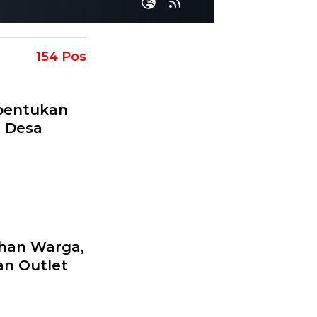
154 Pos
bentukan
s Desa
ahan Warga,
an Outlet