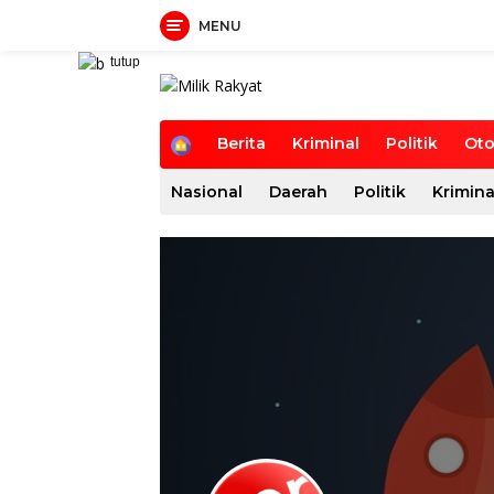
MENU
Langsung
tutup
ke
konten
H
Berita
Kriminal
Politik
Oto
o
m
Nasional
Daerah
Politik
Krimina
e