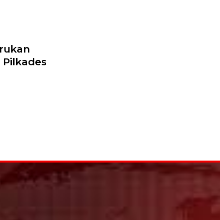
arukan
 Pilkades