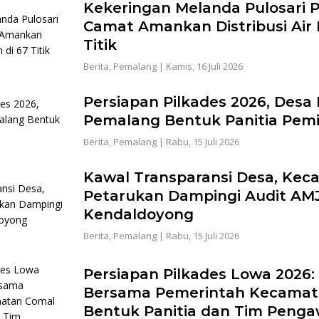
Kekeringan Melanda Pulosari 
Camat Amankan Distribusi Air B
Titik
Berita
,
Pemalang
|
Kamis, 16 Juli 2026
Persiapan Pilkades 2026, Desa
Pemalang Bentuk Panitia Pemi
Berita
,
Pemalang
|
Rabu, 15 Juli 2026
Kawal Transparansi Desa, Ke
Petarukan Dampingi Audit AM
Kendaldoyong
Berita
,
Pemalang
|
Rabu, 15 Juli 2026
Persiapan Pilkades Lowa 2026
Bersama Pemerintah Kecamat
Bentuk Panitia dan Tim Peng