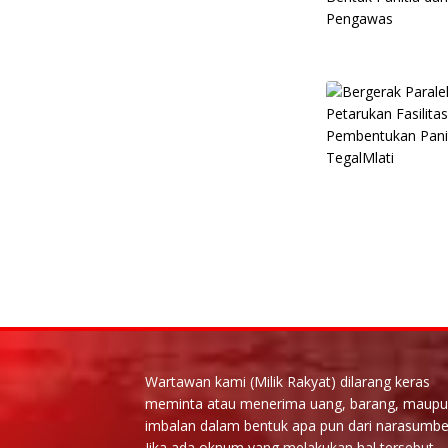
Wartawan kami (Milik Rakyat) dilarang keras
meminta atau menerima uang, barang, maup
imbalan dalam bentuk apa pun dari narasumbe
Jika ada oknum yang melakukan hal tersebut,