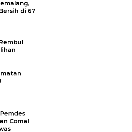
Pemalang,
ersih di 67
 Rembul
lihan
camatan
J
: Pemdes
an Comal
awas