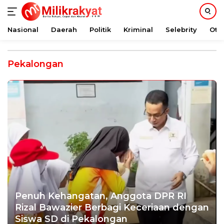
Nasional
Daerah
Politik
Kriminal
Selebrity
Oto
Langsung
ke
Pekalongan
konten
Penuh Kehangatan, Anggota DPR RI
Rizal Bawazier Berbagi Keceriaan dengan
Siswa SD di Pekalongan