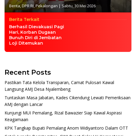
Berita
,
DPR RI
,
Pekalongan
|
Sabtu, 30 Mei 2026
Berita Terkait
Berhasil Dievakuasi Pagi
Hari, Korban Dugaan
Bunuh Diri di Jembatan
Loji Ditemukan
Recent Posts
Pastikan Tata Kelola Transparan, Camat Pulosari Kawal
Langsung AMJ Desa Nyalembeng
Tuntaskan Masa Jabatan, Kades Cikendung Lewati Pemeriksaan
AMJ dengan Lancar
Kunjungi MUI Pemalang, Rizal Bawazier Siap Kawal Aspirasi
Keagamaan
KPK Tangkap Bupati Pemalang Anom Widiyantoro Dalam OTT