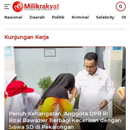
Nasional
Daerah
Politik
Kriminal
Selebrity
Oto
Langsung
ke
Kunjungan Kerja
konten
Penuh Kehangatan, Anggota DPR RI
Rizal Bawazier Berbagi Keceriaan dengan
Siswa SD di Pekalongan