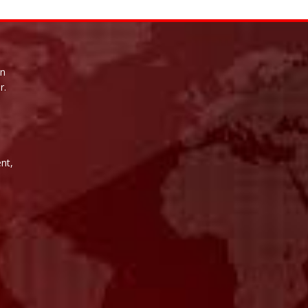
un
r.
i
nt,