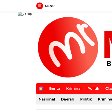
MENU
Langsung
tutup
ke
konten
H
Berita
Kriminal
Politik
Oto
o
m
Nasional
Daerah
Politik
Krimina
e