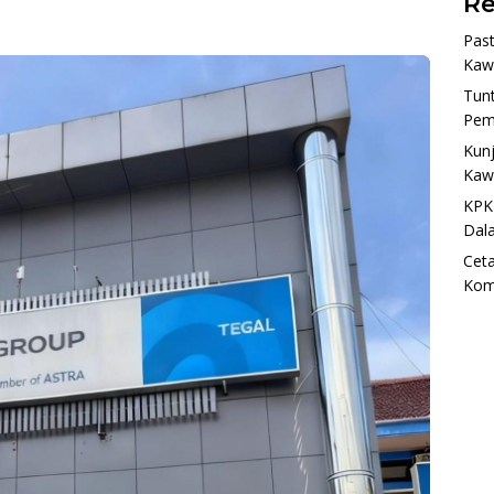
Re
Past
Kaw
Tun
Pem
Kunj
Kaw
KPK
Dal
Ceta
Kom