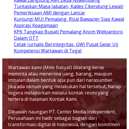
Kawal Langsung AMJ Desa Nyalembeng
Tuntaskan Masa Jabatan, Kades Cikendung Lewati
Pemeriksaan AMJ dengan Lancar
Kunjungi MUI Pemalang, Rizal Bawazier Siap Kawal
Aspirasi Keagamaan
KPK Tangkap Bupati Pemalang Anom Widiyantoro
Dalam OTT
Cetak Jurnalis Berintegritas, GWI Pusat Gelar Uji
Kompetensi Wartawan di Tegal
Wartawan kami (Milik Rakyat) dilarang keras
meminta atau menerima uang, barang, maupun
imbalan dalam bentuk apa pun dari narasumber.
Jika ada oknum yang melakukan hal tersebut, harap
segera melaporkan melalui kontak resmi yang
tertera di halaman Kontak Kami.
Dibawah naungan PT. Center Media Independent,
Perusahaan ini hadir sebagai bagian dari
transformasi digital di Indonesia, dengan komitmen