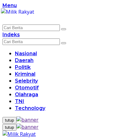
Langsung
Menu
ke
konten
Indeks
Nasional
Daerah
Politik
Kriminal
Selebrity
Otomotif
Olahraga
TNI
Technology
tutup
tutup