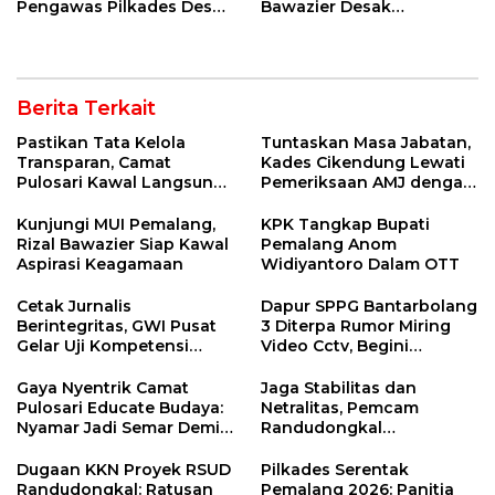
Pengawas Pilkades Desa
Bawazier Desak
Lowa 2026
Penutupan Outlet HWG
Berita Terkait
Pastikan Tata Kelola
Tuntaskan Masa Jabatan,
Transparan, Camat
Kades Cikendung Lewati
Pulosari Kawal Langsung
Pemeriksaan AMJ dengan
AMJ Desa Nyalembeng
Lancar
Kunjungi MUI Pemalang,
KPK Tangkap Bupati
Rizal Bawazier Siap Kawal
Pemalang Anom
Aspirasi Keagamaan
Widiyantoro Dalam OTT
Cetak Jurnalis
Dapur SPPG Bantarbolang
Berintegritas, GWI Pusat
3 Diterpa Rumor Miring
Gelar Uji Kompetensi
Video Cctv, Begini
Wartawan di Tegal
Faktanya!
Gaya Nyentrik Camat
Jaga Stabilitas dan
Pulosari Educate Budaya:
Netralitas, Pemcam
Nyamar Jadi Semar Demi
Randudongkal
Kebahagiaan Anak Desa
Matangkan Tahapan
Pilkades 2026
Dugaan KKN Proyek RSUD
Pilkades Serentak
Randudongkal: Ratusan
Pemalang 2026: Panitia