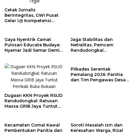
Cetak Jurnalis
Berintegritas, GWI Pusat
Gelar Uji Kompetensi
Wartawan di Tegal
Gaya Nyentrik Camat
Jaga Stabilitas dan
Pulosari Educate Budaya:
Netralitas, Pemcam
Nyamar Jadi Semar Demi
Randudongkal
Kebahagiaan Anak Desa
Matangkan Tahapan
Pilkades 2026
Pilkades Serentak
Pemalang 2026: Panitia
dan Tim Pengawas Desa
Kendaldoyong Resmi
Dilantik
Dugaan KKN Proyek RSUD
Randudongkal: Ratusan
Massa GRIB Jaya Tuntut
Pemkab Buka-Bukaan
Kecamatan Comal Kawal
Soroti Masalah Izin dan
Pembentukan Panitia dan
Keresahan Warga, Rizal