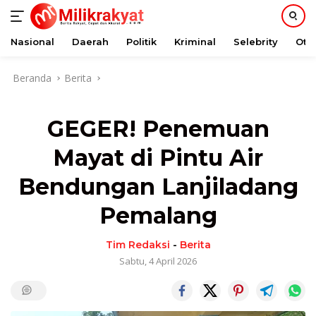
Nasional
Daerah
Politik
Kriminal
Selebrity
Oto
Langsung
Beranda
Berita
ke
konten
GEGER! Penemuan
Mayat di Pintu Air
Bendungan Lanjiladang
Pemalang
Tim Redaksi
-
Berita
Sabtu, 4 April 2026