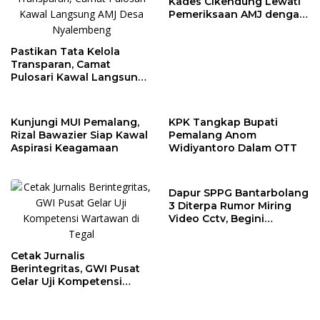
Kades Cikendung Lewati
Pemeriksaan AMJ dengan
Lancar
Pastikan Tata Kelola
Transparan, Camat
Pulosari Kawal Langsung
AMJ Desa Nyalembeng
Kunjungi MUI Pemalang,
KPK Tangkap Bupati
Rizal Bawazier Siap Kawal
Pemalang Anom
Aspirasi Keagamaan
Widiyantoro Dalam OTT
Dapur SPPG Bantarbolang
3 Diterpa Rumor Miring
Video Cctv, Begini
Faktanya!
Cetak Jurnalis
Berintegritas, GWI Pusat
Gelar Uji Kompetensi
Wartawan di Tegal