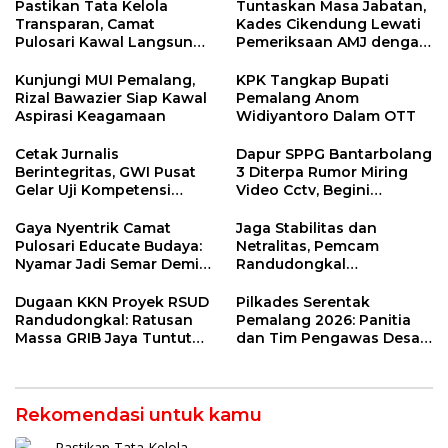
Pastikan Tata Kelola
Tuntaskan Masa Jabatan,
Transparan, Camat
Kades Cikendung Lewati
Pulosari Kawal Langsung
Pemeriksaan AMJ dengan
AMJ Desa Nyalembeng
Lancar
Kunjungi MUI Pemalang,
KPK Tangkap Bupati
Rizal Bawazier Siap Kawal
Pemalang Anom
Aspirasi Keagamaan
Widiyantoro Dalam OTT
Cetak Jurnalis
Dapur SPPG Bantarbolang
Berintegritas, GWI Pusat
3 Diterpa Rumor Miring
Gelar Uji Kompetensi
Video Cctv, Begini
Wartawan di Tegal
Faktanya!
Gaya Nyentrik Camat
Jaga Stabilitas dan
Pulosari Educate Budaya:
Netralitas, Pemcam
Nyamar Jadi Semar Demi
Randudongkal
Kebahagiaan Anak Desa
Matangkan Tahapan
Pilkades 2026
Dugaan KKN Proyek RSUD
Pilkades Serentak
Randudongkal: Ratusan
Pemalang 2026: Panitia
Massa GRIB Jaya Tuntut
dan Tim Pengawas Desa
Pemkab Buka-Bukaan
Kendaldoyong Resmi
Dilantik
Rekomendasi untuk kamu