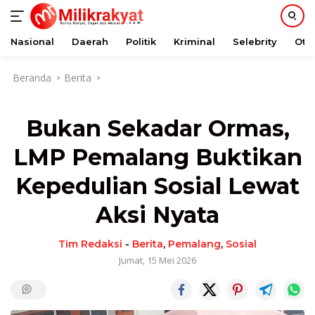
Nasional
Daerah
Politik
Kriminal
Selebrity
Oto
Langsung
Beranda
Berita
ke
konten
Bukan Sekadar Ormas,
LMP Pemalang Buktikan
Kepedulian Sosial Lewat
Aksi Nyata
Tim Redaksi
-
Berita
,
Pemalang
,
Sosial
Jumat, 15 Mei 2026