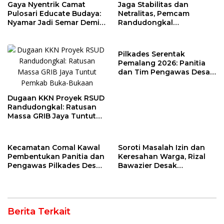
Gaya Nyentrik Camat
Jaga Stabilitas dan
Pulosari Educate Budaya:
Netralitas, Pemcam
Nyamar Jadi Semar Demi
Randudongkal
Kebahagiaan Anak Desa
Matangkan Tahapan
Pilkades 2026
Pilkades Serentak
Pemalang 2026: Panitia
dan Tim Pengawas Desa
Kendaldoyong Resmi
Dilantik
Dugaan KKN Proyek RSUD
Randudongkal: Ratusan
Massa GRIB Jaya Tuntut
Pemkab Buka-Bukaan
Kecamatan Comal Kawal
Soroti Masalah Izin dan
Pembentukan Panitia dan
Keresahan Warga, Rizal
Pengawas Pilkades Desa
Bawazier Desak
Lowa 2026
Penutupan Outlet HWG
Berita Terkait