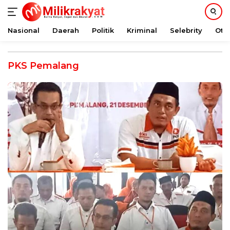
Nasional
Daerah
Politik
Kriminal
Selebrity
Oto
Langsung
ke
PKS Pemalang
konten