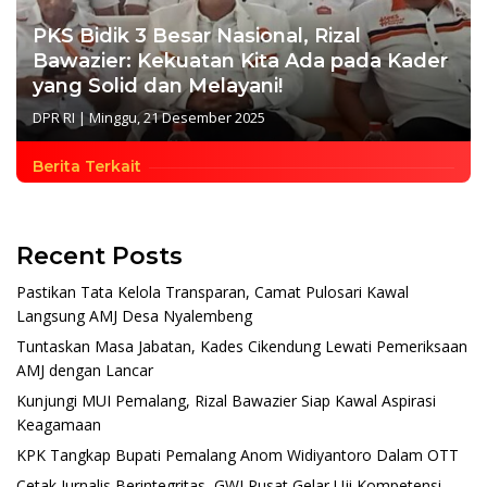
PKS Bidik 3 Besar Nasional, Rizal
Bawazier: Kekuatan Kita Ada pada Kader
yang Solid dan Melayani!
DPR RI
|
Minggu, 21 Desember 2025
Berita Terkait
Recent Posts
Pastikan Tata Kelola Transparan, Camat Pulosari Kawal
Langsung AMJ Desa Nyalembeng
Tuntaskan Masa Jabatan, Kades Cikendung Lewati Pemeriksaan
AMJ dengan Lancar
Kunjungi MUI Pemalang, Rizal Bawazier Siap Kawal Aspirasi
Keagamaan
KPK Tangkap Bupati Pemalang Anom Widiyantoro Dalam OTT
Cetak Jurnalis Berintegritas, GWI Pusat Gelar Uji Kompetensi