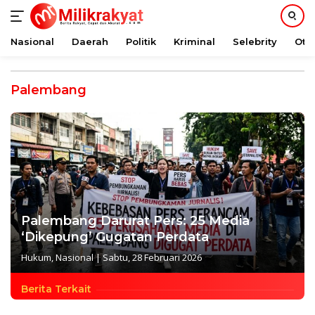
Nasional
Daerah
Politik
Kriminal
Selebrity
Oto
Langsung
ke
Palembang
konten
Palembang Darurat Pers: 25 Media
‘Dikepung’ Gugatan Perdata
Hukum
,
Nasional
|
Sabtu, 28 Februari 2026
Berita Terkait