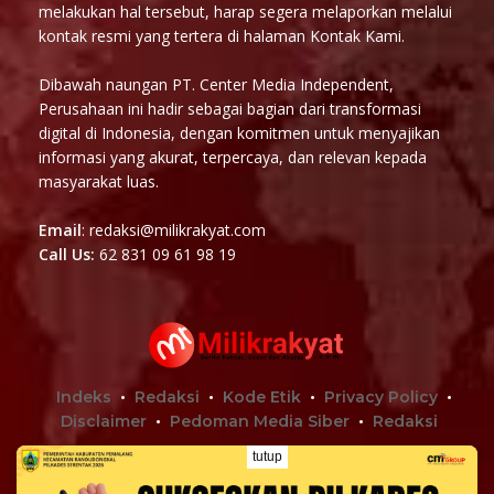
melakukan hal tersebut, harap segera melaporkan melalui
kontak resmi yang tertera di halaman Kontak Kami.
Dibawah naungan PT. Center Media Independent,
Perusahaan ini hadir sebagai bagian dari transformasi
digital di Indonesia, dengan komitmen untuk menyajikan
informasi yang akurat, terpercaya, dan relevan kepada
masyarakat luas.
Email
: redaksi@milikrakyat.com
Call Us:
62 831 09 61 98 19
Indeks
Redaksi
Kode Etik
Privacy Policy
Disclaimer
Pedoman Media Siber
Redaksi
tutup
Terhubung Dengan Kami