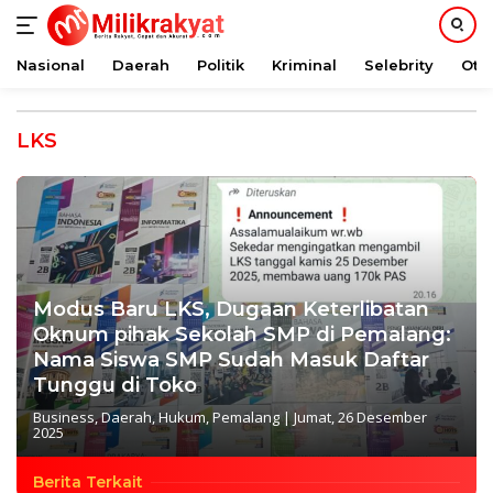
Nasional
Daerah
Politik
Kriminal
Selebrity
Oto
Langsung
ke
LKS
konten
Modus Baru LKS, Dugaan Keterlibatan
Oknum pihak Sekolah SMP di Pemalang:
Nama Siswa SMP Sudah Masuk Daftar
Tunggu di Toko
Business
,
Daerah
,
Hukum
,
Pemalang
|
Jumat, 26 Desember
2025
Berita Terkait