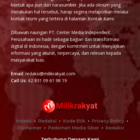
bentuk apa pun dari narasumber. Jika ada oknum yang
melakukan hal tersebut, harap segera melaporkan melalui
kontak resmi yang tertera di halaman Kontak Kami.
Dibawah naungan PT. Center Media Independent,
Perusahaan ini hadir sebagai bagian dari transformasi
digital di Indonesia, dengan komitmen untuk menyajikan
informasi yang akurat, terpercaya, dan relevan kepada
masyarakat luas.
Email
: redaksi@milikrakyat.com
Call Us:
62 831 09 61 98 19
Indeks
Redaksi
Kode Etik
Privacy Policy
Disclaimer
Pedoman Media Siber
Redaksi
Terhubung Dengan Kami