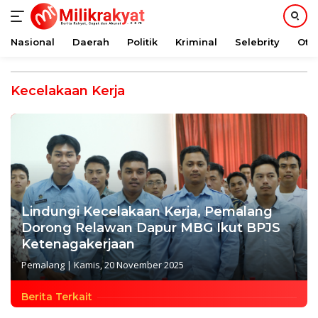
Nasional
Daerah
Politik
Kriminal
Selebrity
Oto
Langsung
ke
Kecelakaan Kerja
konten
Lindungi Kecelakaan Kerja, Pemalang
Dorong Relawan Dapur MBG Ikut BPJS
Ketenagakerjaan
Pemalang
|
Kamis, 20 November 2025
Berita Terkait