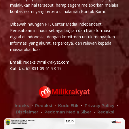
melakukan hal tersebut, harap segera melaporkan melalui
kontak resmi yang tertera di halaman Kontak Kami.
Dibawah naungan PT. Center Media Independent,
Perusahaan ini hadir sebagai bagian dari transformasi
digital di Indonesia, dengan komitmen untuk menyajikan
informasi yang akurat, terpercaya, dan relevan kepada
masyarakat luas.
Email
: redaksi@milikrakyat.com
Call Us:
62 831 09 61 98 19
Indeks
Redaksi
Kode Etik
Privacy Policy
Disclaimer
Pedoman Media Siber
Redaksi
tutup
Terhubung Dengan Kami