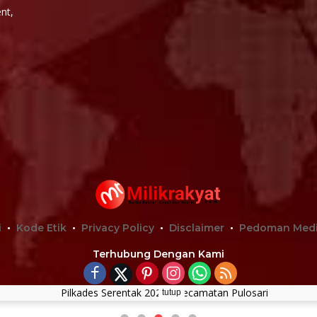
nt,
i
Kode Etik
Privacy Policy
Disclaimer
Pedoman Medi
Terhubung Dengan Kami
tutup
Media Independent | Milik Rakyat | Semua Hak Cipta dilindu