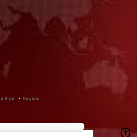
a Siber
Redaksi
ngi undang-undang.