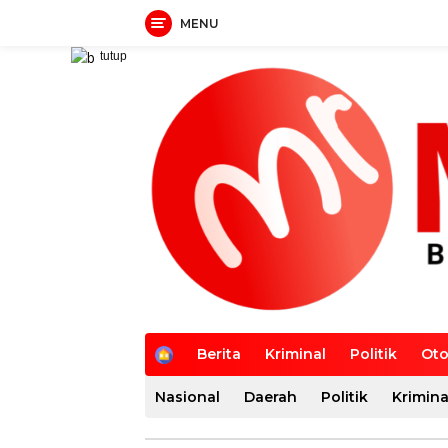
MENU
Langsung
tutup
ke
konten
H
Berita
Kriminal
Politik
Oto
o
m
Nasional
Daerah
Politik
Krimina
e