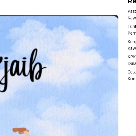
Re
Past
Kaw
Tun
Pem
Kunj
Kaw
KPK
Dal
Ceta
Kom