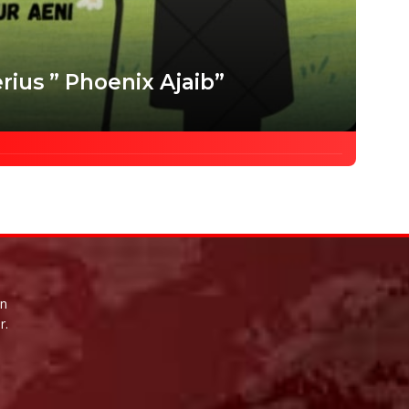
rius ” Phoenix Ajaib”
un
r.
i