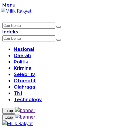
Langsung
Menu
ke
konten
Indeks
Nasional
Daerah
Politik
Kriminal
Selebrity
Otomotif
Olahraga
TNI
Technology
tutup
tutup