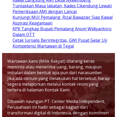
Kawal Langsung AMJ Desa Nyalembeng
Tuntaskan Masa Jabatan, Kades Cikendung Lewati
Pemeriksaan AMJ dengan Lancar
Kunjungi MUI Pemalang, Rizal Bawazier Siap Kawal
Aspirasi Keagamaan
KPK Tangkap Bupati Pemalang Anom Widiyantoro
Dalam OTT
Cetak Jurnalis Berintegritas, GWI Pusat Gelar Uji
Kompetensi Wartawan di Tegal
Wartawan kami (Milik Rakyat) dilarang keras
meminta atau menerima uang, barang, maupun
imbalan dalam bentuk apa pun dari narasumber.
Jika ada oknum yang melakukan hal tersebut, harap
segera melaporkan melalui kontak resmi yang
tertera di halaman Kontak Kami.
Dibawah naungan PT. Center Media Independent,
Perusahaan ini hadir sebagai bagian dari
transformasi digital di Indonesia, dengan komitmen