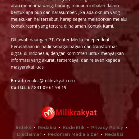
atau menerima uang, barang, maupun imbalan dalam
bentuk apa pun dari narasumber. Jika ada oknum yang
melakukan hal tersebut, harap segera melaporkan melalui
kontak resmi yang tertera di halaman Kontak Kami.
Dibawah naungan PT. Center Media Independent,
Perusahaan ini hadir sebagai bagian dari transformasi
digital di Indonesia, dengan komitmen untuk menyajikan
informasi yang akurat, terpercaya, dan relevan kepada
masyarakat luas.
Email
: redaksi@milikrakyat.com
Call Us:
62 831 09 61 98 19
Indeks
Redaksi
Kode Etik
Privacy Policy
Disclaimer
Pedoman Media Siber
Redaksi