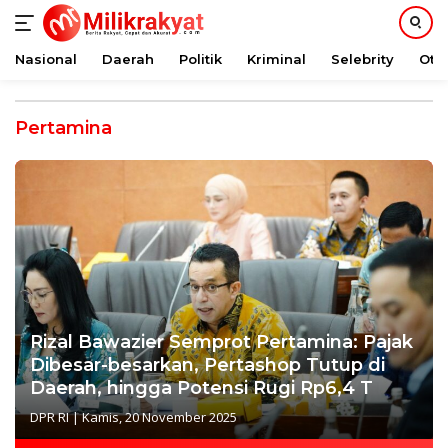
Nasional
Daerah
Politik
Kriminal
Selebrity
Oto
Langsung
ke
Pertamina
konten
Rizal Bawazier Semprot Pertamina: Pajak
Dibesar-besarkan, Pertashop Tutup di
Daerah, hingga Potensi Rugi Rp6,4 T
DPR RI
|
Kamis, 20 November 2025