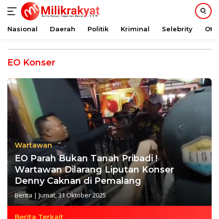
Nasional
Daerah
Politik
Kriminal
Selebrity
Oto
Langsung
ke
EO Konser
konten
Wartawan
EO Parah Bukan Tanah Pribadi !
Wartawan Dilarang Liputan Konser
Denny Caknan di Pemalang
Berita
|
Jumat, 31 Oktober 2025
Berita Terkait