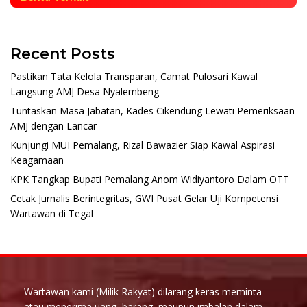
Recent Posts
Pastikan Tata Kelola Transparan, Camat Pulosari Kawal
Langsung AMJ Desa Nyalembeng
Tuntaskan Masa Jabatan, Kades Cikendung Lewati Pemeriksaan
AMJ dengan Lancar
Kunjungi MUI Pemalang, Rizal Bawazier Siap Kawal Aspirasi
Keagamaan
KPK Tangkap Bupati Pemalang Anom Widiyantoro Dalam OTT
Cetak Jurnalis Berintegritas, GWI Pusat Gelar Uji Kompetensi
Wartawan di Tegal
Wartawan kami (Milik Rakyat) dilarang keras meminta
atau menerima uang, barang, maupun imbalan dalam