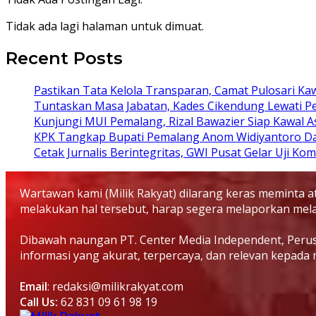
Tidak ada lagi halaman untuk dimuat.
Recent Posts
Pastikan Tata Kelola Transparan, Camat Pulosari 
Tuntaskan Masa Jabatan, Kades Cikendung Lewati P
Kunjungi MUI Pemalang, Rizal Bawazier Siap Kawal 
KPK Tangkap Bupati Pemalang Anom Widiyantoro D
Cetak Jurnalis Berintegritas, GWI Pusat Gelar Uji K
Wartawan kami (Milik Rakyat) dilarang keras meminta
melakukan hal tersebut, harap segera melaporkan melal
Dibawah naungan PT. Center Media Independent, Perusah
informasi yang akurat, terpercaya, dan relevan kepada 
Email
: redaksi@milikrakyat.com
Call Us:
62 831 09 61 98 19