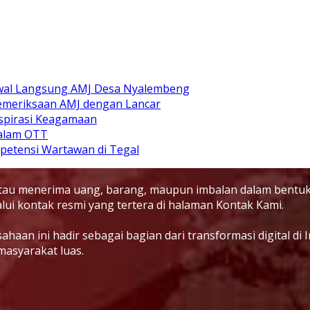
Kawal Langsung AMJ Desa Nyalembeng
emeriksaan AMJ dengan Lancar
Aspirasi Keagamaan
alam OTT
ompetensi Wartawan di Tegal
 atau menerima uang, barang, maupun imbalan dalam bentuk
ui kontak resmi yang tertera di halaman Kontak Kami.
aan ini hadir sebagai bagian dari transformasi digital d
masyarakat luas.