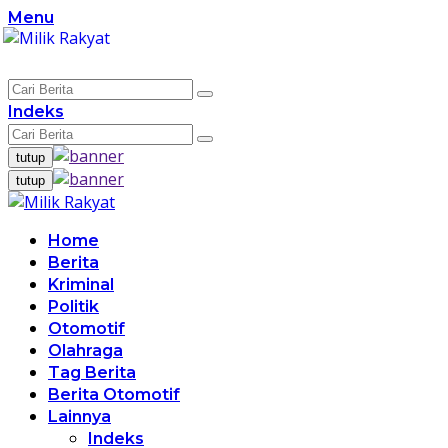
Langsung
Menu
ke
konten
Indeks
tutup
tutup
Home
Berita
Kriminal
Politik
Otomotif
Olahraga
Tag Berita
Berita Otomotif
Lainnya
Indeks