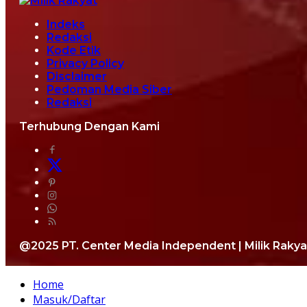
Indeks
Redaksi
Kode Etik
Privacy Policy
Disclaimer
Pedoman Media Siber
Redaksi
Terhubung Dengan Kami
@2025 PT. Center Media Independent | Milik Rakya
Home
Masuk/Daftar