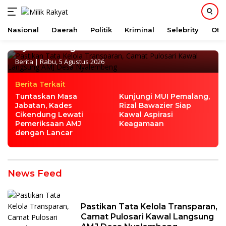
Pastikan Tata Kelola Transparan, Camat
Nasional
Daerah
Politik
Kriminal
Selebrity
Oto
Pulosari Kawal Langsung AMJ Desa
Langsung
Nyalembeng
ke
Berita
|
Rabu, 5 Agustus 2026
konten
Berita Terkait
Tuntaskan Masa
Kunjungi MUI Pemalang,
Jabatan, Kades
Rizal Bawazier Siap
Cikendung Lewati
Kawal Aspirasi
Pemeriksaan AMJ
Keagamaan
dengan Lancar
Milik
News Feed
Rakyat
Pastikan Tata Kelola Transparan,
Camat Pulosari Kawal Langsung