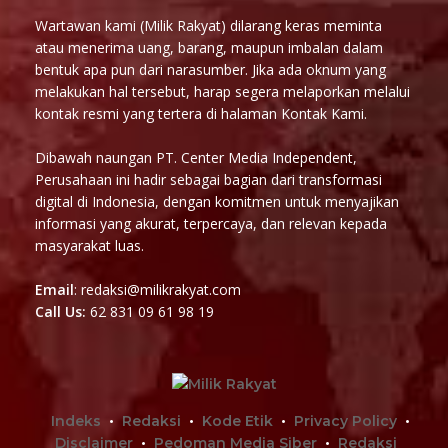
Wartawan kami (Milik Rakyat) dilarang keras meminta
atau menerima uang, barang, maupun imbalan dalam
bentuk apa pun dari narasumber. Jika ada oknum yang
melakukan hal tersebut, harap segera melaporkan melalui
kontak resmi yang tertera di halaman Kontak Kami.
Dibawah naungan PT. Center Media Independent,
Perusahaan ini hadir sebagai bagian dari transformasi
digital di Indonesia, dengan komitmen untuk menyajikan
informasi yang akurat, terpercaya, dan relevan kepada
masyarakat luas.
Email
: redaksi@milikrakyat.com
Call Us:
62 831 09 61 98 19
Indeks
Redaksi
Kode Etik
Privacy Policy
Disclaimer
Pedoman Media Siber
Redaksi