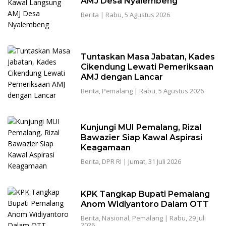
AMJ Desa Nyalembeng
Berita
|
Rabu, 5 Agustus 2026
Tuntaskan Masa Jabatan, Kades
Cikendung Lewati Pemeriksaan
AMJ dengan Lancar
Berita
,
Pemalang
|
Rabu, 5 Agustus 2026
Kunjungi MUI Pemalang, Rizal
Bawazier Siap Kawal Aspirasi
Keagamaan
Berita
,
DPR RI
|
Jumat, 31 Juli 2026
KPK Tangkap Bupati Pemalang
Anom Widiyantoro Dalam OTT
Berita
,
Nasional
,
Pemalang
|
Rabu, 29 Juli
2026